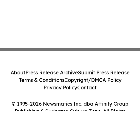
About
Press Release Archive
Submit Press Release
Terms & Conditions
Copyright/DMCA Policy
Privacy Policy
Contact
© 1995-2026 Newsmatics Inc. dba Affinity Group
Publishing & Suriname Culture Zone. All Rights
Reserved.
Cookie Settings / Your Privacy Choices