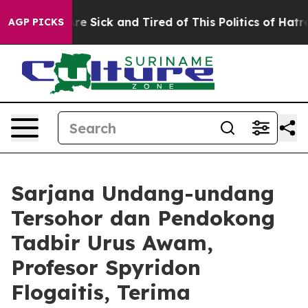
eople Are Sick and Tired of This Politics of Hatred”
Th
AGP PICKS
Sarjana Undang-undang
Tersohor dan Pendokong
Tadbir Urus Awam,
Profesor Spyridon
Flogaitis, Terima