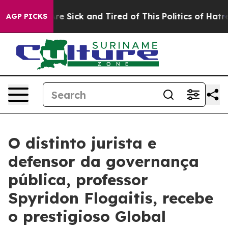
People Are Sick and Tired of This Politics of Hatred”
T
AGP PICKS
O distinto jurista e
defensor da governança
pública, professor
Spyridon Flogaitis, recebe
o prestigioso Global